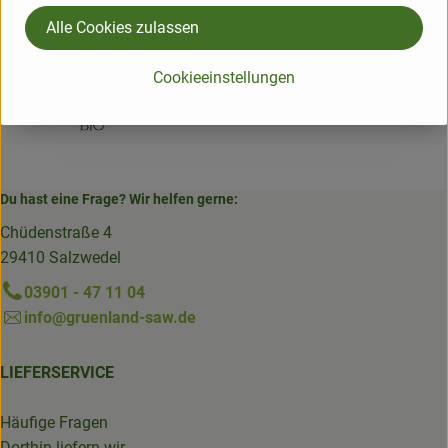
Hooidammer
Alle Cookies zulassen
Cookieeinstellungen
Du hast eine Frage? Wir helfen gerne:
Chüdenstraße 4
29410 Salzwedel
03901 - 47 11 04
info@gruenland-saw.de
LIEFERSERVICE
Häufige Fragen
Dorthin liefern wir