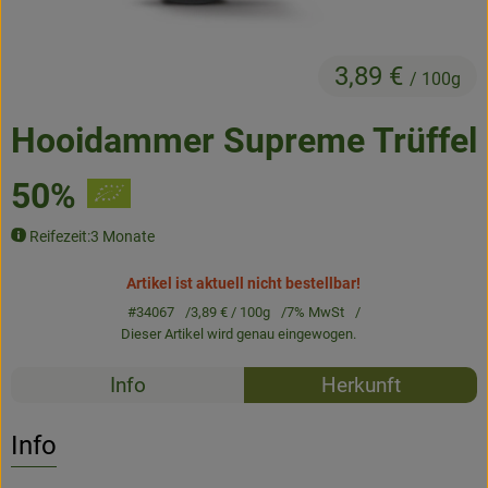
Frisches
Angebote & Neues
3,89 €
/ 100g
Naturwaren
Hooidammer Supreme Trüffel
Vorratskammer
50%
Getränke
Reifezeit:3 Monate
Artikel ist aktuell nicht bestellbar!
Jobkiste
#34067
3,89 €
/ 100g
7% MwSt
Dieser Artikel wird genau eingewogen.
So geht’s
Rezepte
Info
Herkunft
Über Grünland
Es wurden k
Entdecke passende Rezepte
Service
Info
Blog