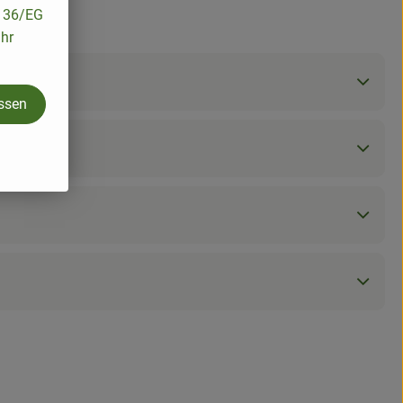
/136/EG
ihr
assen