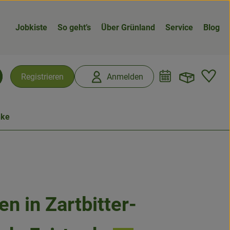
Jobkiste
So geht’s
Über Grünland
Service
Blog
Warenk
L
Registrieren
Anmelden
chen
nke
n in Zartbitter-
n