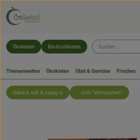
Ökokisten
Bio-Kochkisten
Themenwelten
Ökokisten
Obst & Gemüse
Frisches
Gebäck süß & salzig x
....zum "Vernaschen"