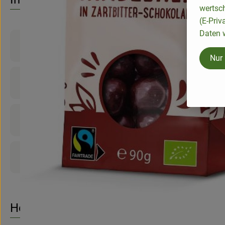
wertsc
(E-Priv
Daten w
Produktinformationen
Nur
Zutaten
Nährwert-Info
Produktdatenblatt
Herkunft