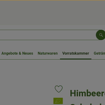
Su
Angebote & Neues
Naturwaren
Vorratskammer
Geträ
Himbeere
Produkt zu Favouriten hinzufüge
, Verband: