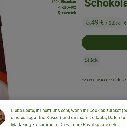
Schokola
100% Bioanbau
, Kontrollstelle:
AT-BIO-402
Östereich
, Herkunft:
5,49 €
/ Stück
6
Stück
#29080
5,49 €
/ Stück
6
Rezepte
Liebe Leute, ihr helft uns sehr, wenn ihr Cookies zulasst (b
sind es sogar Bio-Kekse!) und uns somit erlaubt, Daten für
keine passenden Rezepte gefunden.
Marketing zu sammeln. Da wir eure Privatsphäre sehr