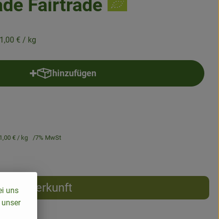
de Fairtrade
1,00 €
/ kg
hinzufügen
Produkt zum Warenkorb hinzufügen
1,00 €
/ kg
7% MwSt
Herkunft
ei uns
 unser