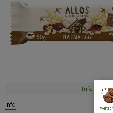
Info
Es wurden 
Entdecke passende Rezepte
Info
wertsc