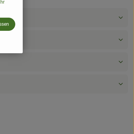
ihr
assen