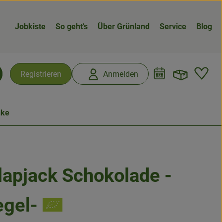
Jobkiste
So geht’s
Über Grünland
Service
Blog
Warenk
L
Registrieren
Anmelden
chen
nke
lapjack Schokolade -
fügen
egel-