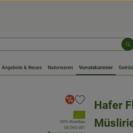
Su
Angebote & Neues
Naturwaren
Vorratskammer
Geträ
Angebote
Hafer F
Produkt zu Favouriten hinzu
, Verband:
Müsliri
100% Bioanbau
, Kontrollstelle:
DE-ÖKO-001