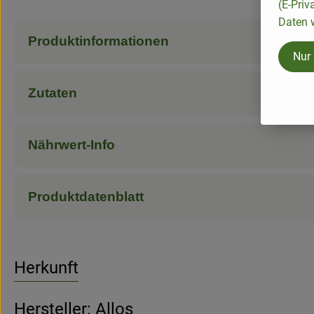
(E-Priv
Daten w
Produktinformationen
Nur
Zutaten
Nährwert-Info
Produktdatenblatt
Herkunft
Hersteller: Allos