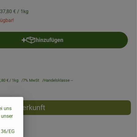
37,80 €
/ 1kg
fügbar!
hinzufügen
Produkt zum Warenkorb hinzufügen
,80 €
/ 1kg
7% MwSt
Handelsklasse --
Herkunft
ei uns
 unser
/136/EG