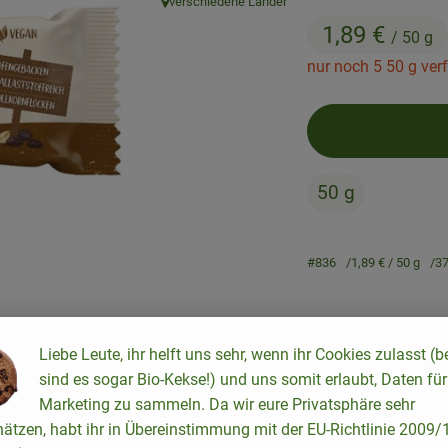
verschiedene Länder
, Herkunft:
1,89 €
/ 50 g
nur noch 5 50 g ver
50 g
#836
1,89 €
/ 50 g
37
Rezepte
Liebe Leute, ihr helft uns sehr, wenn ihr Cookies zulasst (b
sind es sogar Bio-Kekse!) und uns somit erlaubt, Daten für
keine passenden Rezepte gefunden.
Marketing zu sammeln. Da wir eure Privatsphäre sehr
hätzen, habt ihr in Übereinstimmung mit der EU-Richtlinie 2009