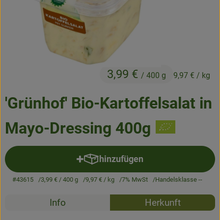
Frisches
Angebote & Neues
Naturwaren
3,99 €
Vorratskammer
/ 400 g
9,97 €
/ kg
Getränke
'Grünhof' Bio-Kartoffelsalat in
Mayo-Dressing 400g
Jobkiste
So geht’s
hinzufügen
Produkt zum Warenkorb hinzuf
Über Grünland
#43615
3,99 €
/ 400 g
9,97 €
/ kg
7% MwSt
Handelsklasse --
Rezepte
Service
Info
Herkunft
Es wurden k
Entdecke passende Rezepte
Blog