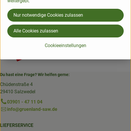
weitergebt.
Deutschland
greenorganics
Nur notwendige Cookies zulassen
Alle Cookies zulassen
Cookieeinstellungen
Du hast eine Frage? Wir helfen gerne:
Chüdenstraße 4
29410 Salzwedel
03901 - 47 11 04
info@gruenland-saw.de
LIEFERSERVICE