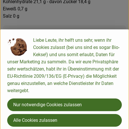
Kohlenhydrate 21,1 g - davon Zucker 18,4 g
Eiweiß 0,7 g
Salz 0 g
Produktinformationen
Liebe Leute, ihr helft uns sehr, wenn ihr
Cookies zulasst (bei uns sind es sogar Bio-
Kekse!) und uns somit erlaubt, Daten für
unser Marketing zu sammeln. Da wir eure Privatsphäre
Herkunft
sehr wertschätzen, habt ihr in Übereinstimmung mit der
EU-Richtlinie 2009/136/EG (E-Privacy) die Möglichkeit
Hersteller: Rosenberg Delikatessen
genau einzustellen, an welche Dienstleister ihr Daten
weitergebt.
04229 Leipzig Leipzig
Mehr Info
Nur notwendige Cookies zulassen
Alle Cookies zulassen