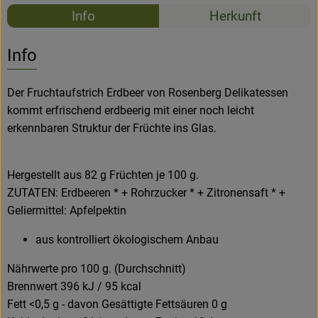
Rezepte
Info
Herkunft
Es wurden k
Entdecke passende Rezepte
Info
Der Fruchtaufstrich Erdbeer von Rosenberg Delikatessen
kommt erfrischend erdbeerig mit einer noch leicht
erkennbaren Struktur der Früchte ins Glas.
Hergestellt aus 82 g Früchten je 100 g.
ZUTATEN: Erdbeeren * + Rohrzucker * + Zitronensaft * +
Geliermittel: Apfelpektin
aus kontrolliert ökologischem Anbau
Nährwerte pro 100 g. (Durchschnitt)
Brennwert 396 kJ / 95 kcal
Fett <0,5 g - davon Gesättigte Fettsäuren 0 g