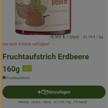
Frisches
Angebote & Neues
Naturwaren
4,99 €
Vorratskammer
/ Stück
31,19 €
/ kg
nur noch 4 Stück verfügbar!
Getränke
Fruchtaufstrich Erdbeere
Jobkiste
160g
So geht’s
Fruchtaufstrich
Über Grünland
hinzufügen
Produkt zum Warenkorb hinzuf
Service
#49658
4,99 €
/ Stück
31,19 €
/ kg
7% MwSt
Blog