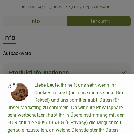
#26001
4,29 €
/ Stück
19,50 €
/ 1kg
7% MwSt
Rezepte
Info
Herkunft
Es wurden k
Entdecke passende Rezepte
Info
Aufbackware
Produktinformationen
Liebe Leute, ihr helft uns sehr, wenn ihr
Cookies zulasst (bei uns sind es sogar Bio-
Zutaten
Kekse!) und uns somit erlaubt, Daten für
unser Marketing zu sammeln. Da wir eure Privatsphäre
sehr wertschätzen, habt ihr in Übereinstimmung mit der
Nährwert-Info
EU-Richtlinie 2009/136/EG (E-Privacy) die Möglichkeit
genau einzustellen, an welche Dienstleister ihr Daten