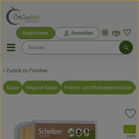
Warenko
Registrieren
Anmelden
Link
Mobiles Menu öffnen oder sc
Such
Zurück zu Frisches
Ökokisten
Bio-Kochkisten
Käse
Veganer Käse
Frische- und Molkereiprodukte
Themenwelten
Pr
Ökokisten
, Verband:
Obst & Gemüse
100%