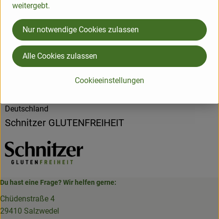
weitergebt.
Produktdatenblatt
Nur notwendige Cookies zulassen
Herkunft
Alle Cookies zulassen
Cookieeinstellungen
Hersteller: Schnitzer GLUTENFREIHEIT
Deutschland
Schnitzer GLUTENFREIHEIT
Du hast eine Frage? Wir helfen gerne:
Chüdenstraße 4
29410 Salzwedel