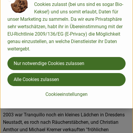
Cookies zulasst (bei uns sind es sogar Bio-
Kekse!) und uns somit erlaubt, Daten für
Herkunft
unser Marketing zu sammeln. Da wir eure Privatsphäre
sehr wertschätzen, habt ihr in Übereinstimmung mit der
Hersteller: Tranquillo
EU-Richtlinie 2009/136/EG (E-Privacy) die Möglichkeit
genau einzustellen, an welche Dienstleister ihr Daten
Deutschland
weitergebt.
Mehr Info
Nur notwendige Cookies zulassen
Alle Cookies zulassen
Cookieeinstellungen
2003 war Tranquillo noch ein kleines Lädchen in Dresdens
Neustadt, es roch nach Räucherstäbchen, und Christian
Amthor und Michael Kremer verkauften "fröhlichen