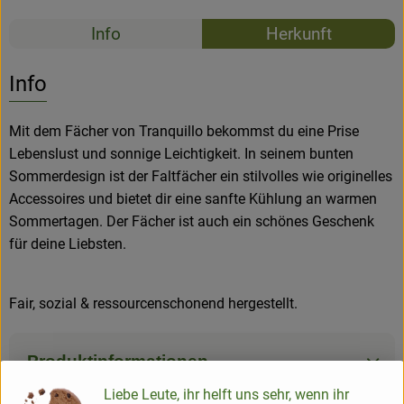
Rezepte
Info
Herkunft
Es wurden k
Entdecke passende Rezepte
Info
Mit dem Fächer von Tranquillo bekommst du eine Prise
Lebenslust und sonnige Leichtigkeit. In seinem bunten
Sommerdesign ist der Faltfächer ein stilvolles wie originelles
Accessoires und bietet dir eine sanfte Kühlung an warmen
Sommertagen. Der Fächer ist auch ein schönes Geschenk
für deine Liebsten.
Fair, sozial & ressourcenschonend hergestellt.
Produktinformationen
Liebe Leute, ihr helft uns sehr, wenn ihr