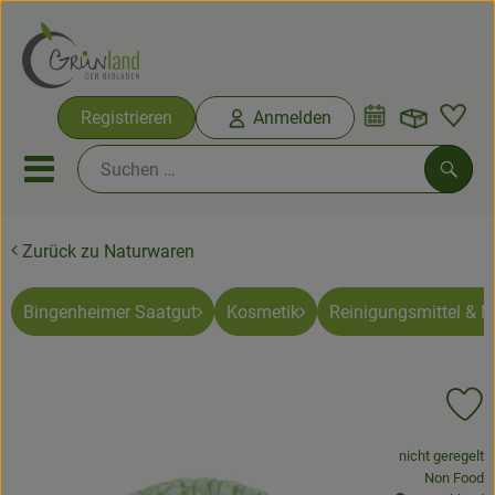
Warenko
Registrieren
Anmelden
Link
Mobiles Menu öffnen oder sc
Such
Zurück zu Naturwaren
Ökokisten
Bio-Kochkisten
Bingenheimer Saatgut
Kosmetik
Reinigungsmittel & 
Themenwelten
Pr
Ökokisten
, Verband:
nicht geregelt
Obst & Gemüse
, Kontrollste
Non Food