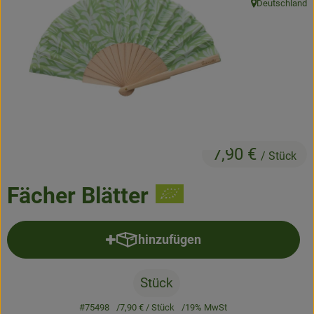
Deutschland
, Herkunft:
Frisches
Angebote & Neues
Naturwaren
Vorratskammer
Getränke
7,90 €
/ Stück
Jobkiste
Fächer Blätter
So geht’s
hinzufügen
Produkt zum Warenkorb hinzufü
Über Grünland
Service
Stück
#75498
7,90 €
/ Stück
19% MwSt
Blog