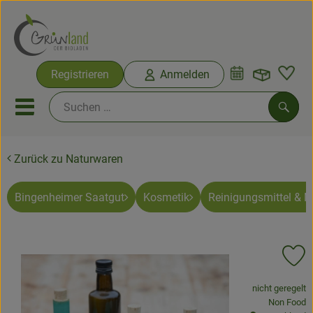
Warenko
Registrieren
Anmelden
Link
Mobiles Menu öffnen oder sc
Such
Zurück zu Naturwaren
Ökokisten
Bio-Kochkisten
Bingenheimer Saatgut
Kosmetik
Reinigungsmittel & 
Themenwelten
Pr
Ökokisten
, Verband:
nicht geregelt
Obst & Gemüse
, Kontrollste
Non Food