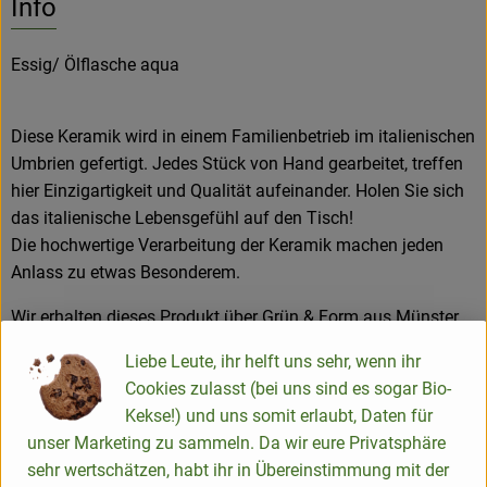
Info
Essig/ Ölflasche aqua
Diese Keramik wird in einem Familienbetrieb im italienischen
Umbrien gefertigt. Jedes Stück von Hand gearbeitet, treffen
hier Einzigartigkeit und Qualität aufeinander. Holen Sie sich
das italienische Lebensgefühl auf den Tisch!
Die hochwertige Verarbeitung der Keramik machen jeden
Anlass zu etwas Besonderem.
Wir erhalten dieses Produkt über Grün & Form aus Münster.
Sie führen ein liebevoll ausgesuchtes Sortiment und Jörg
Liebe Leute, ihr helft uns sehr, wenn ihr
Caris besucht seine Produzenten in aller Welt vor Ort, um
Cookies zulasst (bei uns sind es sogar Bio-
Qualität und Fairness sicherzustellen. Das wollen wir euch
Kekse!) und uns somit erlaubt, Daten für
nicht vorenthalten.
unser Marketing zu sammeln. Da wir eure Privatsphäre
sehr wertschätzen, habt ihr in Übereinstimmung mit der
Bildquelle: Grün&Form_IngaVianden