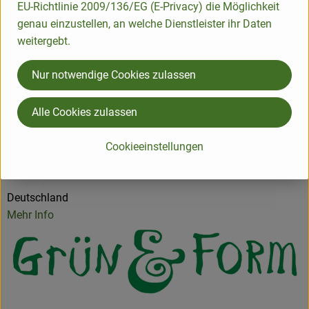
EU-Richtlinie 2009/136/EG (E-Privacy) die Möglichkeit
genau einzustellen, an welche Dienstleister ihr Daten
Produktinformationen
weitergebt.
Nur notwendige Cookies zulassen
Herkunft
Alle Cookies zulassen
Hersteller: Grün & Form Jörg Caris GmbH & Co.
Cookieeinstellungen
KG
Deutschland
Mehr Info