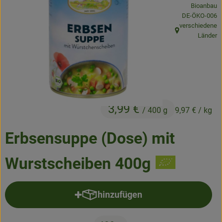
Bioanbau
Frisches
, Kontrollstelle
DE-ÖKO-006
verschiedene
Angebote & Neues
, Herkunft:
Länder
Naturwaren
Vorratskammer
Getränke
3,99 €
/ 400 g
9,97 €
/ kg
Jobkiste
Erbsensuppe (Dose) mit
So geht’s
Wurstscheiben 400g
Über Grünland
hinzufügen
Service
Produkt zum Warenkorb hinzufü
Blog