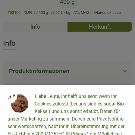
400 g
#53100
3,99 €
/ 400 g
9,97 €
/ kg
7% MwSt
Handelsklasse --
Rezepte
Info
Herkunft
Es wurden k
Entdecke passende Rezepte
Info
Produktinformationen
Zutaten
Liebe Leute, ihr helft uns sehr, wenn ihr
Cookies zulasst (bei uns sind es sogar Bio-
Kekse!) und uns somit erlaubt, Daten für
Nährwert-Info
unser Marketing zu sammeln. Da wir eure Privatsphäre
sehr wertschätzen, habt ihr in Übereinstimmung mit der
EU-Richtlinie 2009/136/EG (E-Privacy) die Möglichkeit