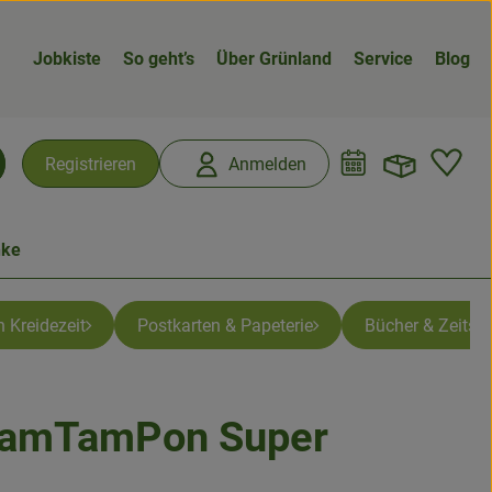
Jobkiste
So geht’s
Über Grünland
Service
Blog
Warenk
L
Registrieren
Anmelden
chen
nke
 Kreidezeit
Postkarten & Papeterie
Bücher & Zeitsch
TamTamPon Super