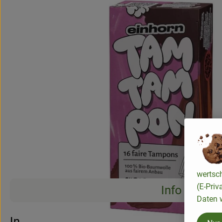
wertsc
(E-Priv
Info
Daten w
Es wurden 
Entdecke passende Rezepte
Info