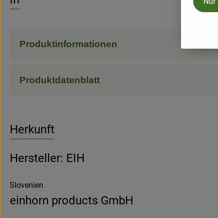
Nur
Produktinformationen
Produktdatenblatt
Herkunft
Hersteller: EIH
Slovenien
einhorn products GmbH