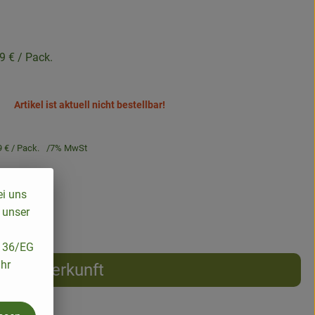
99 €
/ Pack.
Artikel ist aktuell nicht bestellbar!
9 €
/ Pack.
7% MwSt
ei uns
 unser
/136/EG
ihr
Herkunft