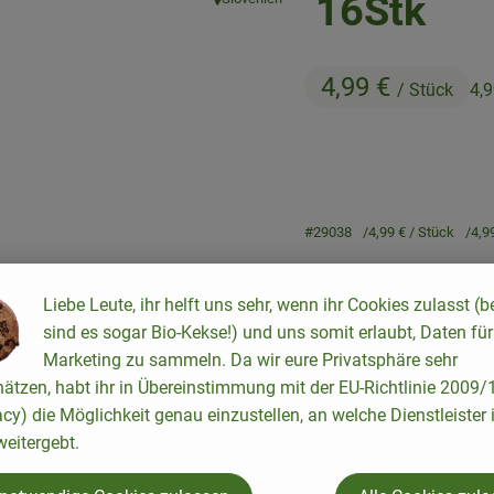
16Stk
, Herkunft:
4,99 €
/ Stück
4,
#29038
4,99 €
/ Stück
4,9
Liebe Leute, ihr helft uns sehr, wenn ihr Cookies zulasst (b
sind es sogar Bio-Kekse!) und uns somit erlaubt, Daten für
Marketing zu sammeln. Da wir eure Privatsphäre sehr
hätzen, habt ihr in Übereinstimmung mit der EU-Richtlinie 2009
Rezepte
acy) die Möglichkeit genau einzustellen, an welche Dienstleister 
eitergebt.
keine passenden Rezepte gefunden.