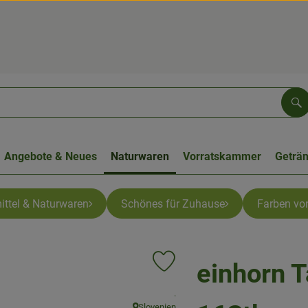
Su
Angebote & Neues
Naturwaren
Vorratskammer
Geträ
ittel & Naturwaren
Schönes für Zuhause
Farben von
einhorn 
Produkt zu Favouriten hinzufügen
, Kontrollstelle:
.
Slovenien