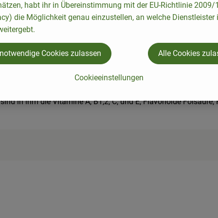
hätzen, habt ihr in Übereinstimmung mit der EU-Richtlinie 2009
acy) die Möglichkeit genau einzustellen, an welche Dienstleister 
eitergebt.
n junge Haselnüsse und hat ein feines, mildes Aroma. Eichblattsa
ns sowie Knoblauch und Avocado.
 notwendige Cookies zulassen
Alle Cookies zul
Cookieeinstellungen
tioxidative und beruhigende Wirkung.
ind in ihm die Vitamine A, B1,2, C, und E, Flavonoide Folsäure,