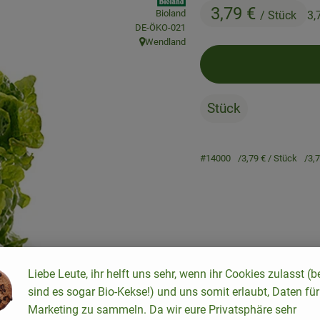
3,79 €
Bioland
/ Stück
3,
, Kontrollstelle:
DE-ÖKO-021
Wendland
, Herkunft:
Stück
#14000
3,79 €
/ Stück
3,
Rezepte
Liebe Leute, ihr helft uns sehr, wenn ihr Cookies zulasst (b
sind es sogar Bio-Kekse!) und uns somit erlaubt, Daten für
keine passenden Rezepte gefunden.
Marketing zu sammeln. Da wir eure Privatsphäre sehr