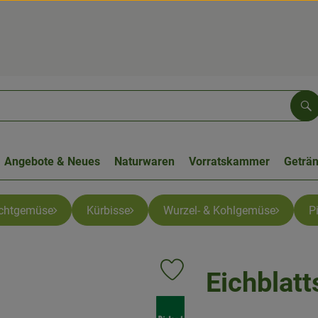
Su
Angebote & Neues
Naturwaren
Vorratskammer
Geträ
chtgemüse
Kürbisse
Wurzel- & Kohlgemüse
P
Eichblatt
Produkt zu Favouriten hinzufügen
, Verband: