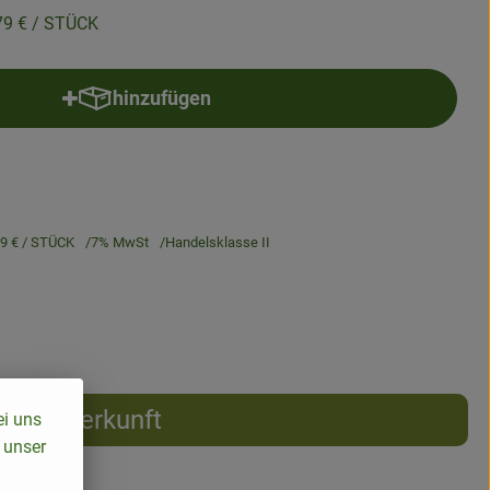
79 €
/ STÜCK
hinzufügen
Produkt zum Warenkorb hinzufügen
79 €
/ STÜCK
7% MwSt
Handelsklasse II
Herkunft
ei uns
 unser