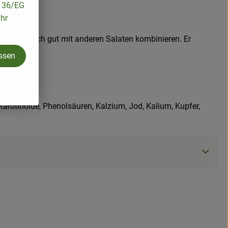
/136/EG
ihr
lat lässt sich gut mit anderen Salaten kombinieren. Er
assen
 Karotinoide, Phenolsäuren, Kalzium, Jod, Kalium, Kupfer,