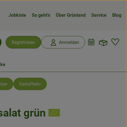
Jobkiste
So geht’s
Über Grünland
Service
Blog
Warenk
L
Registrieren
Anmelden
chen
nke
ilze
Kartoffeln
salat grün