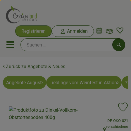
Warenko
Registrieren
Anmelden
Link
Mobiles Menu öffnen oder sc
Such
Zurück zu Angebote & Neues
Ökokisten
Bio-Kochkisten
Angebote August
Lieblinge vom Weinfest in Aktion
% 
Themenwelten
Pr
Ökokisten
, Kontrollstelle
DE-ÖKO-021
Obst & Gemüse
verschiedene