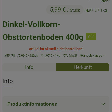
, Herkunft:
Länder
Frisches
5,99 €
/ Stück
14,97 €
/ 1kg
Angebote & Neues
Dinkel-Vollkorn-
Naturwaren
Obsttortenboden 400g
Vorratskammer
Getränke
Artikel ist aktuell nicht bestellbar!
#55478
5,99 €
/ Stück
14,97 €
/ 1kg
7% MwSt
Handelsklasse --
Rezepte
Jobkiste
Info
Herkunft
Es wurden k
Entdecke passende Rezepte
So geht’s
Info
Über Grünland
Service
Produktinformationen
Blog