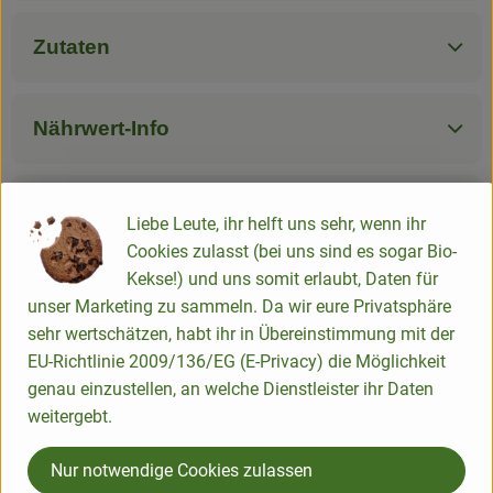
Zutaten
Nährwert-Info
Produktdatenblatt
Liebe Leute, ihr helft uns sehr, wenn ihr
Cookies zulasst (bei uns sind es sogar Bio-
Kekse!) und uns somit erlaubt, Daten für
unser Marketing zu sammeln. Da wir eure Privatsphäre
Herkunft
sehr wertschätzen, habt ihr in Übereinstimmung mit der
EU-Richtlinie 2009/136/EG (E-Privacy) die Möglichkeit
Hersteller: naturkorn mühle Werz
genau einzustellen, an welche Dienstleister ihr Daten
weitergebt.
verschiedene Länder
Naturkornmühle Werz
Nur notwendige Cookies zulassen