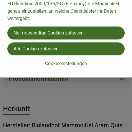
EU-Richtlinie 2009/136/EG (E-Privacy) die Möglichkeit
Lagerung:
genau einzustellen, an welche Dienstleister ihr Daten
Die Bohnenhülsen sollten erst kurz vor der Zubereitung
weitergebt.
entfernt werden. Die ungeputzten Bohnen halten sich bis zu
Nur notwendige Cookies zulassen
einer Woche im Kühlschrank. Geputzt, gewaschen und
blanchiert lassen sie sich auch für ein gutes Jahr einfrieren.
Alle Cookies zulassen
Inhaltsstoffe:
Vitamin C, B-Vitamine, Ballaststoffe, Kalium, Phosphor, Eisen
Cookieeinstellungen
Produktinformationen
Herkunft
Hersteller: Biolandhof Mammoißel Aram Quis