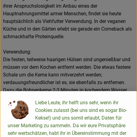
ihrer Anspruchslosigkeit im Anbau eines der
Hauptnahrungsmittel armer Menschen, findet sie heute
hauptsächlich als Viehfutter Verwendung. In der veganen
Küche und in den Gärten erlebt sie gerade ein Comeback als
schmackhafte Proteinquelle.
Verwendung:
Die festen, teilweise haarigen Hülsen sind ungenießbar und
müssen vor dem Kochen entfernt werden. Die etwas festere
Schale um die Kerne kann mitverzehrt werden;
verdauungsfreundlicher ist es, sie ebenfalls zu entfernen.
Dazu die Bohnenkerne 2-3 Minuten in kochendem Wasser
blanchieren, abschrecken, die Schale mit einem scharfen
Liebe Leute, ihr helft uns sehr, wenn ihr
Messer anritzen und die Kerne herausdrücken. Aus 1kg
Cookies zulasst (bei uns sind es sogar Bio-
Bohnen erhält man ca. 300-400g Bohnenkerne. Die Bohnen
Kekse!) und uns somit erlaubt, Daten für
sollten in gegartem Zustand verzehrt werden, z.B als
unser Marketing zu sammeln. Da wir eure Privatsphäre
Beilagengemüse, kräftiger Eintopf oder als Snack, Suppe
sehr wertschätzen, habt ihr in Übereinstimmung mit der
oder im Salat.