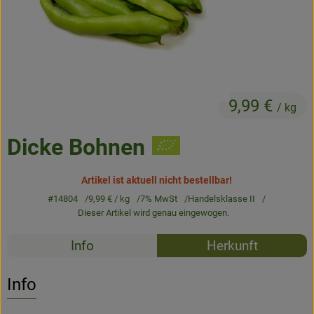
Frisches
Angebote & Neues
Naturwaren
9,99 €
Vorratskammer
/ kg
Getränke
Dicke Bohnen
Artikel ist aktuell nicht bestellbar!
Jobkiste
#14804
9,99 €
/ kg
7% MwSt
Handelsklasse II
Dieser Artikel wird genau eingewogen.
So geht’s
Rezepte
Info
Herkunft
Über Grünland
Es wurden k
Entdecke passende Rezepte
Service
Info
Blog