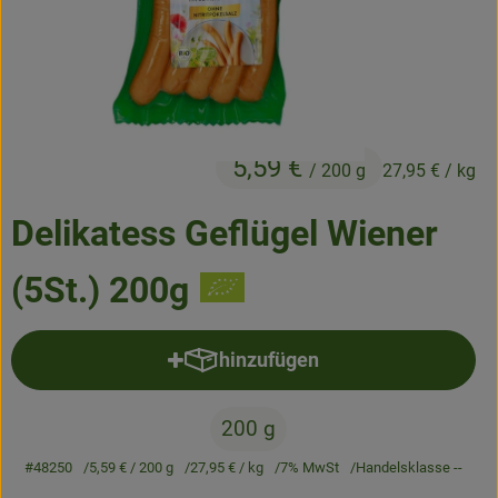
Frisches
Angebote & Neues
Naturwaren
5,59 €
Vorratskammer
/ 200 g
27,95 €
/ kg
Getränke
Delikatess Geflügel Wiener
(5St.) 200g
Jobkiste
So geht’s
hinzufügen
Produkt zum Warenkorb hinzufü
Über Grünland
200 g
Service
#48250
5,59 €
/ 200 g
27,95 €
/ kg
7% MwSt
Handelsklasse --
Blog