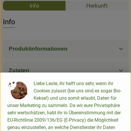
Rezepte
Info
Herkunft
Es wurden k
Entdecke passende Rezepte
Info
Produktinformationen
Zutaten
Liebe Leute, ihr helft uns sehr, wenn ihr
Cookies zulasst (bei uns sind es sogar Bio-
Nährwert-Info
Kekse!) und uns somit erlaubt, Daten für
unser Marketing zu sammeln. Da wir eure Privatsphäre
sehr wertschätzen, habt ihr in Übereinstimmung mit der
Produktdatenblatt
EU-Richtlinie 2009/136/EG (E-Privacy) die Möglichkeit
genau einzustellen, an welche Dienstleister ihr Daten