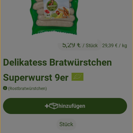
Frisches
Angebote & Neues
Naturwaren
5,29 €
Vorratskammer
/ Stück
29,39 €
/ kg
Getränke
Delikatess Bratwürstchen
Superwurst 9er
Jobkiste
(Rostbratwürstchen)
So geht’s
Über Grünland
hinzufügen
Produkt zum Warenkorb hinzufü
Service
Stück
Blog