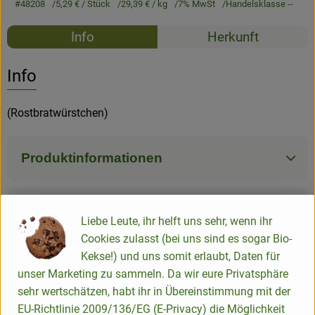
#48208
5,29 €
/ Stück
29,39 €
/ kg
7% MwSt
Handelsklasse --
Rezepte
Info
Herkunft
Es wurden k
Entdecke passende Rezepte
Info
(Rostbratwürstchen)
Produktinformationen
Zutaten
Liebe Leute, ihr helft uns sehr, wenn ihr
Cookies zulasst (bei uns sind es sogar Bio-
Kekse!) und uns somit erlaubt, Daten für
Nährwert-Info
unser Marketing zu sammeln. Da wir eure Privatsphäre
sehr wertschätzen, habt ihr in Übereinstimmung mit der
EU-Richtlinie 2009/136/EG (E-Privacy) die Möglichkeit
Produktdatenblatt