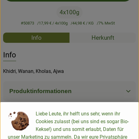
4x100g
#50873
17,99 €
/ 4x100g
44,98 €
/ KG
7% MwSt
Rezepte
Info
Herkunft
Es wurden k
Entdecke passende Rezepte
Info
Khidri, Wanan, Kholas, Ajwa
Produktinformationen
Liebe Leute, ihr helft uns sehr, wenn ihr
Zutaten
Cookies zulasst (bei uns sind es sogar Bio-
Kekse!) und uns somit erlaubt, Daten für
Nährwert-Info
unser Marketing zu sammeln. Da wir eure Privatsphäre