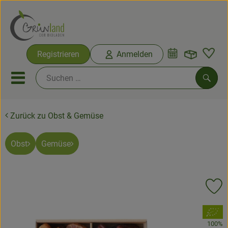
Warenko
Registrieren
Anmelden
Link
Mobiles Menu öffnen oder sc
Such
Zurück zu Obst & Gemüse
Ökokisten
Bio-Kochkisten
Obst
Gemüse
Themenwelten
Pr
Ökokisten
, Verband:
Obst & Gemüse
100%