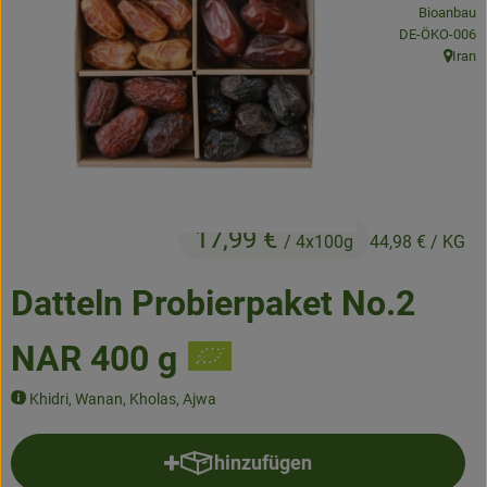
Bioanbau
Frisches
, Kontrollstelle
DE-ÖKO-006
Iran
Angebote & Neues
, Herku
Naturwaren
Vorratskammer
Getränke
17,99 €
/ 4x100g
44,98 €
/ KG
Jobkiste
Datteln Probierpaket No.2
So geht’s
NAR 400 g
Über Grünland
Khidri, Wanan, Kholas, Ajwa
Service
hinzufügen
Produkt zum Warenkorb hinzufü
Blog