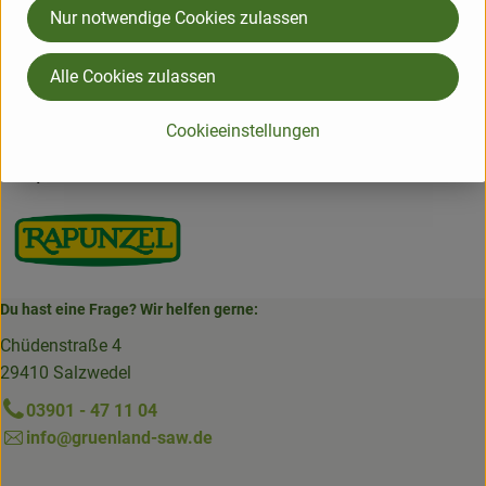
Nur notwendige Cookies zulassen
Herkunft
Alle Cookies zulassen
Hersteller: Rapunzel
Cookieeinstellungen
Tunesien
Rapunzel
Du hast eine Frage? Wir helfen gerne:
Chüdenstraße 4
29410 Salzwedel
03901 - 47 11 04
info@gruenland-saw.de