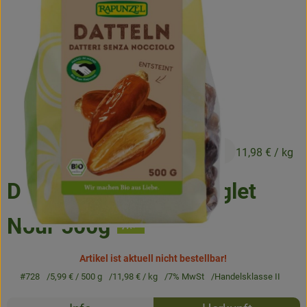
Frisches
Angebote & Neues
Naturwaren
Vorratskammer
Getränke
5,99 €
/ 500 g
11,98 €
/ kg
Jobkiste
Datteln ohne Stein Deglet
So geht’s
Nour 500g
Über Grünland
Artikel ist aktuell nicht bestellbar!
Service
#728
5,99 €
/ 500 g
11,98 €
/ kg
7% MwSt
Handelsklasse II
Rezepte
Blog