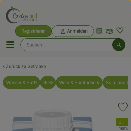
Warenko
Registrieren
Anmelden
Link
Mobiles Menu öffnen oder sc
Such
Zurück zu Getränke
Ökokisten
Bio-Kochkisten
Wasser & Saft
Bier
Wein & Spirituosen
Soja- und Ge
Themenwelten
Pr
Ökokisten
, Verband:
Obst & Gemüse
100%