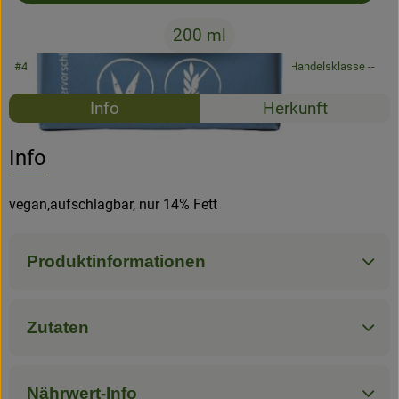
200 ml
#45309
1,29 €
/ 200 ml
6,45 €
/ Liter
7% MwSt
Handelsklasse --
Rezepte
Info
Herkunft
Es wurden k
Entdecke passende Rezepte
Info
vegan,aufschlagbar, nur 14% Fett
Produktinformationen
Zutaten
Nährwert-Info