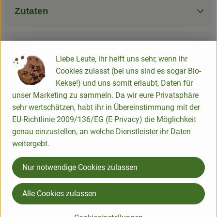
Zutaten
Nährwert-Info
Liebe Leute, ihr helft uns sehr, wenn ihr
Cookies zulasst (bei uns sind es sogar Bio-
Kekse!) und uns somit erlaubt, Daten für
Herkunft
unser Marketing zu sammeln. Da wir eure Privatsphäre
sehr wertschätzen, habt ihr in Übereinstimmung mit der
EU-Richtlinie 2009/136/EG (E-Privacy) die Möglichkeit
Hersteller: CCP
genau einzustellen, an welche Dienstleister ihr Daten
weitergebt.
Deutschland
Cachuu!
Nur notwendige Cookies zulassen
Alle Cookies zulassen