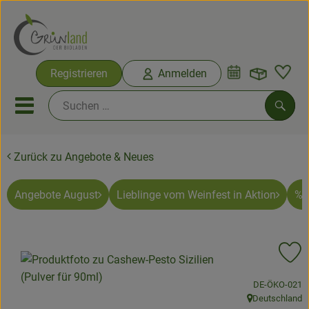
Warenko
Registrieren
Anmelden
Link
Mobiles Menu öffnen oder sc
Such
Zurück zu Angebote & Neues
Ökokisten
Bio-Kochkisten
Angebote August
Lieblinge vom Weinfest in Aktion
% 
Themenwelten
Pr
Ökokisten
, Kontrollstelle
DE-ÖKO-021
Obst & Gemüse
Deutschland
, Herkunft: