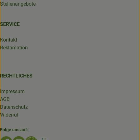
Stellenangebote
SERVICE
Kontakt
Reklamation
RECHTLICHES
Impressum
AGB
Datenschutz
Widerruf
Folge uns auf:
Externer Link zu https://www.facebook.com/GruenlandDe
Externer Link zu https://www.instagram.com/biolad
Externer Link zu https://www.bioladen-salzwed
Externer Link zu https://www.oekokiste.d