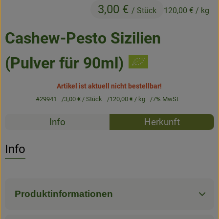
3,00 €
Frisches
/ Stück
120,00 €
/ kg
Angebote & Neues
Cashew-Pesto Sizilien
Naturwaren
(Pulver für 90ml)
Vorratskammer
Artikel ist aktuell nicht bestellbar!
Getränke
#29941
3,00 €
/ Stück
120,00 €
/ kg
7% MwSt
Rezepte
Info
Herkunft
Jobkiste
Es wurden k
Entdecke passende Rezepte
Info
So geht’s
Über Grünland
Produktinformationen
Service
Blog