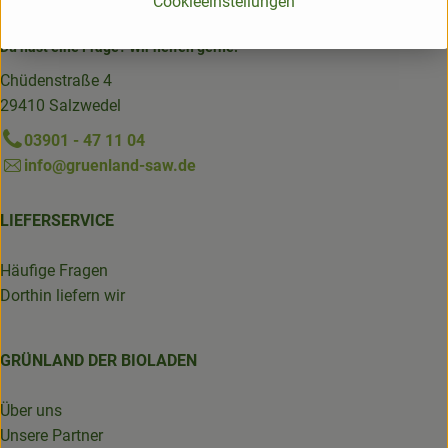
Cookieeinstellungen
Du hast eine Frage? Wir helfen gerne:
Chüdenstraße 4
29410 Salzwedel
03901 - 47 11 04
info@gruenland-saw.de
LIEFERSERVICE
Häufige Fragen
Dorthin liefern wir
GRÜNLAND DER BIOLADEN
Über uns
Unsere Partner