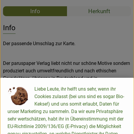
Rezepte
Info
Herkunft
Es wurden k
Entdecke passende Rezepte
Info
Der passende Umschlag zur Karte.
Der paruspaper Verlag liebt nicht nur schöne Motive sondern
produziert auch umweltfreundlich und nach ethischen
Grundsätzen, übrigens in Deutschland und in
Zusammenarbeit mit einer Werkstatt für behinderte
Liebe Leute, ihr helft uns sehr, wenn ihr
Menschen. Das passt in unsere DNA :)
Cookies zulasst (bei uns sind es sogar Bio-
Kekse!) und uns somit erlaubt, Daten für
Herkunft: paruspaper Verlag Heike Heller & Thomas Camps
unser Marketing zu sammeln. Da wir eure Privatsphäre
GbR
sehr wertschätzen, habt ihr in Übereinstimmung mit der
Material: Zertifiziertes Papier (FSC) und bis zu 100%
EU-Richtlinie 2009/136/EG (E-Privacy) die Möglichkeit
Recycling-Anteil, mineralölfreie Druckfarben , jeder
genau einzustellen, an welche Dienstleister ihr Daten