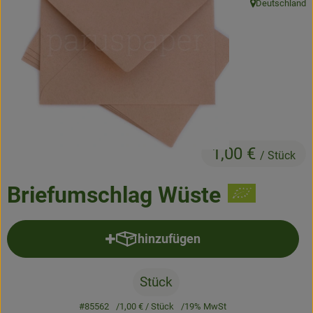
Deutschland
, Herkunft:
Frisches
Angebote & Neues
Naturwaren
Vorratskammer
Getränke
1,00 €
/ Stück
Jobkiste
Briefumschlag Wüste
So geht’s
hinzufügen
Produkt zum Warenkorb hinzufü
Über Grünland
Service
Stück
#85562
1,00 €
/ Stück
19% MwSt
Blog