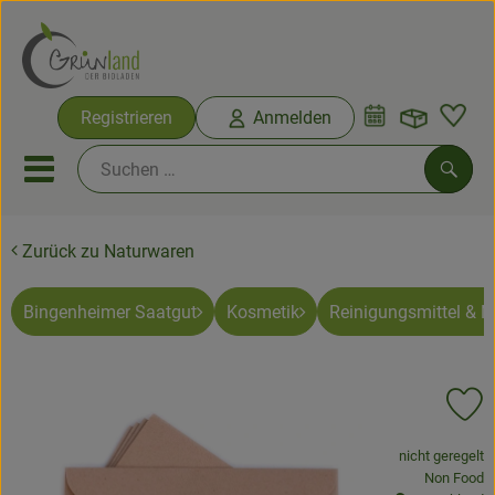
Warenko
Registrieren
Anmelden
Link
Mobiles Menu öffnen oder sc
Such
Zurück zu Naturwaren
Ökokisten
Bio-Kochkisten
Bingenheimer Saatgut
Kosmetik
Reinigungsmittel & 
Themenwelten
Pr
Ökokisten
, Verband:
nicht geregelt
Obst & Gemüse
, Kontrollste
Non Food