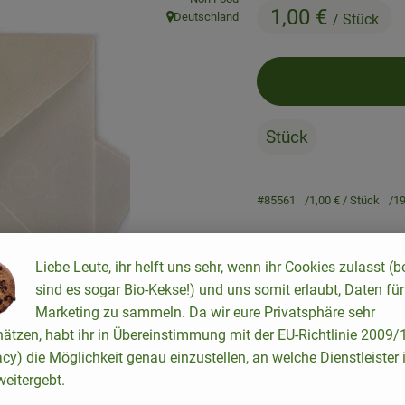
1,00 €
Deutschland
/ Stück
, Herkunft:
Stück
#85561
1,00 €
/ Stück
1
Liebe Leute, ihr helft uns sehr, wenn ihr Cookies zulasst (b
sind es sogar Bio-Kekse!) und uns somit erlaubt, Daten für
Marketing zu sammeln. Da wir eure Privatsphäre sehr
Rezepte
hätzen, habt ihr in Übereinstimmung mit der EU-Richtlinie 2009
acy) die Möglichkeit genau einzustellen, an welche Dienstleister 
keine passenden Rezepte gefunden.
eitergebt.