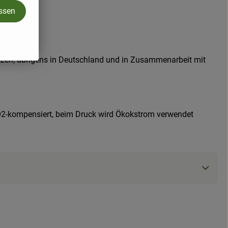
assen
tzen, übrigens in Deutschland und in Zusammenarbeit mit
d CO2-kompensiert, beim Druck wird Ökokstrom verwendet