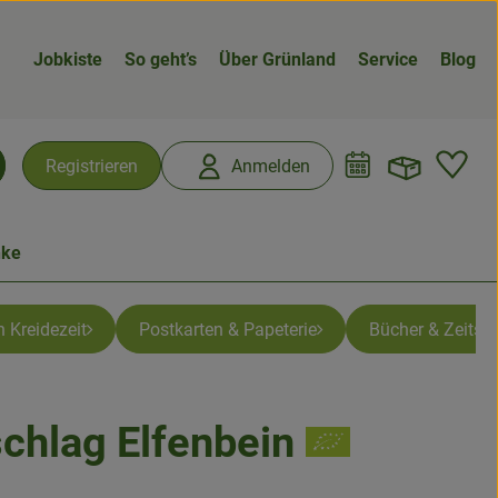
Jobkiste
So geht’s
Über Grünland
Service
Blog
Warenk
L
Registrieren
Anmelden
chen
nke
 Kreidezeit
Postkarten & Papeterie
Bücher & Zeitsch
chlag Elfenbein
n