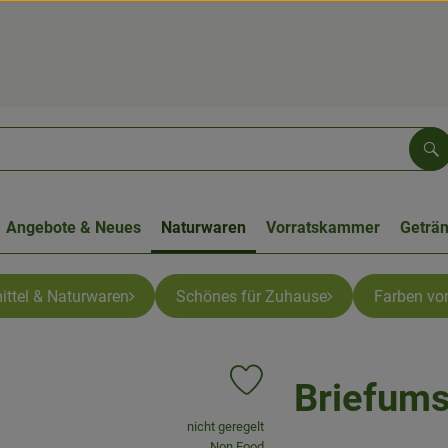
Su
Angebote & Neues
Naturwaren
Vorratskammer
Geträ
ittel & Naturwaren
Schönes für Zuhause
Farben von
Briefums
Produkt zu Favouriten hinzufüge
, Verband:
nicht geregelt
, Kontrollstelle:
Non Food