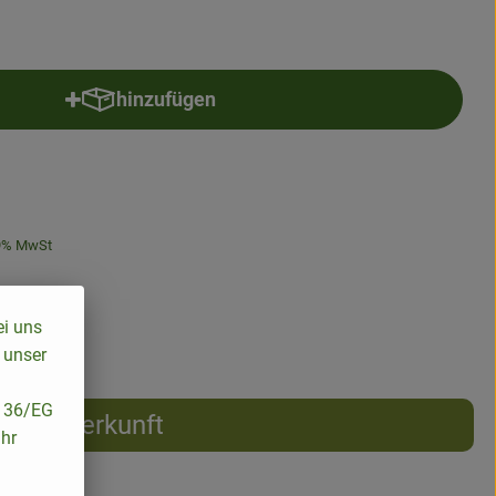
hinzufügen
Produkt zum Warenkorb hinzufügen
9% MwSt
ei uns
 unser
/136/EG
Herkunft
ihr