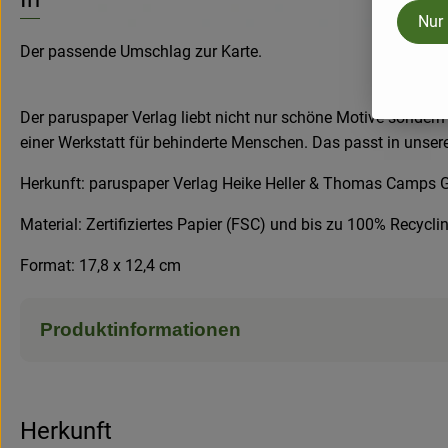
Nur
Der passende Umschlag zur Karte.
Der paruspaper Verlag liebt nicht nur schöne Motive sonder
einer Werkstatt für behinderte Menschen. Das passt in unser
Herkunft: paruspaper Verlag Heike Heller & Thomas Camps 
Material: Zertifiziertes Papier (FSC) und bis zu 100% Recycl
Format: 17,8 x 12,4 cm
Produktinformationen
Herkunft