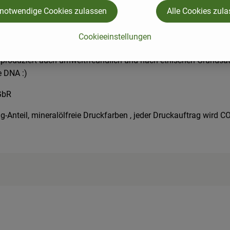
 notwendige Cookies zulassen
Alle Cookies zul
Cookieeinstellungen
n produziert auch umweltfreundlich und nach ethischen Grundsä
e DNA :)
GbR
ing-Anteil, mineralölfreie Druckfarben , jeder Druckauftrag wir