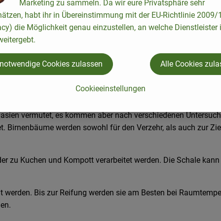
Marketing zu sammeln. Da wir eure Privatsphäre sehr
hätzen, habt ihr in Übereinstimmung mit der EU-Richtlinie 2009
eisch und ist geschmacklich ähnlich der Williams-Christ-Birne.
acy) die Möglichkeit genau einzustellen, an welche Dienstleister 
eitergebt.
 notwendige Cookies zulassen
Alle Cookies zul
chsen in der Familie der Rosengewächse gehört. Weltweit gibt es
Cookieeinstellungen
einasien vermutet, es kommen aber nach verschiedenen Untersuch
et. Birnenbäume werden sowohl für den Verzehr, als auch zur Zi
der zu Kuchen und Kompott verarbeitet werden. Die Schale kann
t werden. Bis zur Reifung werden sie am Besten bei Raumtemperat
den.