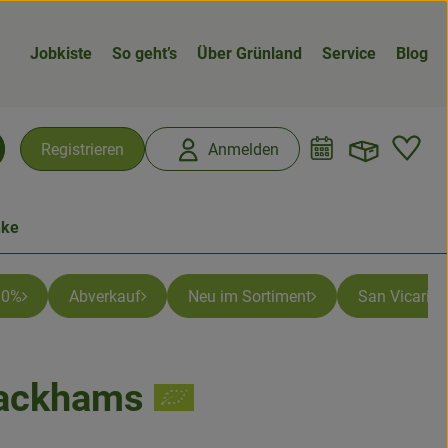
Jobkiste
So geht’s
Über Grünland
Service
Blog
Warenk
L
Registrieren
Anmelden
chen
nke
 10%
Abverkauf
Neu im Sortiment
San Vicario -
Packhams
n