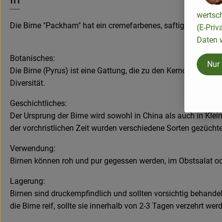
wertsc
Die Birne "Packham" hat ein cremefarbenes, saftiges Fruchtfl
(E-Priv
Daten w
Botanisches:
Nur
Die Birne (Pyrus) ist eine Gattung, die zu den Kernobstgewä
Diversität.
Geschichtliches:
Der Ursprung der Birne wird sowohl in China als auch in Kl
der vorchristlichen Zeit wurden verschiedene Sorten gezücht
Verwendung:
Birnen können roh und pur gegessen werden, im Obstsalat o
Lagerung:
Birnen sind druckempfindlich und sollten vorsichtig behandel
die Birne reif, sollte sie innerhalb von 2-3 Tagen verzehrt wer