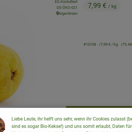
EG-Kontolliert
7,99 €
/ kg
, Kontrollstelle:
DE-ÖKO-021
Argentinien
, Herkunft:
#10108
7,99 €
/ kg
7% M
Rezepte
Liebe Leute, ihr helft uns sehr, wenn ihr Cookies zulasst (b
keine passenden Rezepte gefunden.
sind es sogar Bio-Kekse!) und uns somit erlaubt, Daten für