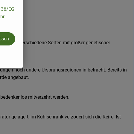
/136/EG
ihr
assen
 ca. 5000 verschiedene Sorten mit großer genetischer
ungen noch andere Ursprungsregionen in betracht. Bereits in
erde angebaut.
 bedenkenlos mitverzehrt werden.
ur gelagert, im Kühlschrank verzögert sich die Reife. Ist