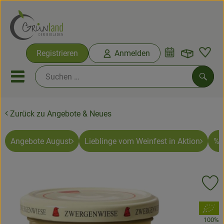
Warenko
Registrieren
Anmelden
Link
Mobiles Menu öffnen oder sc
Such
Zurück zu Angebote & Neues
Ökokisten
Bio-Kochkisten
Angebote August
Lieblinge vom Weinfest in Aktion
% 
Themenwelten
Pr
Ökokisten
, Verband:
Obst & Gemüse
100%