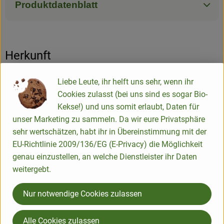
Produktdatenblatt
Herkunft
Liebe Leute, ihr helft uns sehr, wenn ihr
Hersteller: Zwergenwiese
Cookies zulasst (bei uns sind es sogar Bio-
Kekse!) und uns somit erlaubt, Daten für
Italien
unser Marketing zu sammeln. Da wir eure Privatsphäre
sehr wertschätzen, habt ihr in Übereinstimmung mit der
EU-Richtlinie 2009/136/EG (E-Privacy) die Möglichkeit
genau einzustellen, an welche Dienstleister ihr Daten
ZWERGENWIESE Naturkost GmbH
weitergebt.
D 24887 Silberstedt
Nur notwendige Cookies zulassen
Die Zwergenwiese Naturkost GmbH steht seit über 40 Jahren
für liebevoll und sorgfältig hergestellte Bio-Lebensmittel.
Alle Cookies zulassen