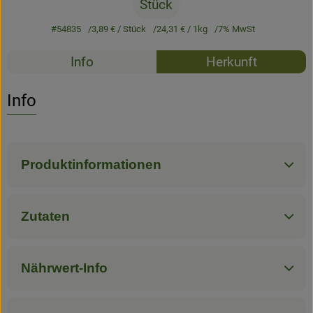
Stück
#54835
3,89 €
/ Stück
24,31 €
/ 1kg
7% MwSt
Rezepte
Info
Herkunft
Es wurden k
Entdecke passende Rezepte
Info
Produktinformationen
Zutaten
Nährwert-Info