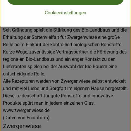
Aus eigener Entwicklung und in eigener Produktion
entstehen pikante und fruchtige Brotaufstriche, Senfe,
Cookieeinstellungen
Tomatensaucen und Fertiggerichte für den Biohandel.
Alles unter dem Zeichen der roten Zwergenmütze.
Seit Gründung spielt die Stärkung des Bio-Landbaus und die
Erhaltung der Sortenvielfalt für Zwergenwiese eine große
Rolle beim Einkauf der kontrolliert biologischen Rohstoffe.
Kurze Wege, zuverlässige Vertragspartner, die Förderung des
regionalen Bio-Landbaus und ein enger Kontakt zu den
Lieferanten spielen bei der Auswahl der Bio-Bauern eine
entscheidende Rolle.
Alle Rezepturen werden von Zwergenwiese selbst entwickelt
und mit viel Liebe und Sorgfalt im eigenen Hause hergestellt.
Diese Leidenschaft für gute Rohstoffe und innovative
Produkte spürt man in jedem einzelnen Glas.
www.zwergenwiese.de
(Daten von Ecoinform)
Zwergenwiese