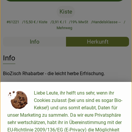
Kiste
#61221
15,50 €
/ Kiste
3,91 €
/ l
19% MwSt
Handelsklasse --
Mehrweg
Rezepte
Info
Herkunft
Es wurden k
Entdecke passende Rezepte
Info
BioZisch Rhabarber - die leicht herbe Erfrischung.
Produktinformationen
Liebe Leute, ihr helft uns sehr, wenn ihr
Cookies zulasst (bei uns sind es sogar Bio-
Kekse!) und uns somit erlaubt, Daten für
Zutaten
unser Marketing zu sammeln. Da wir eure Privatsphäre
sehr wertschätzen, habt ihr in Übereinstimmung mit der
EU-Richtlinie 2009/136/EG (E-Privacy) die Möglichkeit