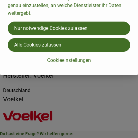
Nährwert-Info
genau einzustellen, an welche Dienstleister ihr Daten
weitergebt.
Produktdatenblatt
Nur notwendige Cookies zulassen
Alle Cookies zulassen
Herkunft
Cookieeinstellungen
Hersteller: Voelkel
Deutschland
Voelkel
Du hast eine Frage? Wir helfen gerne: