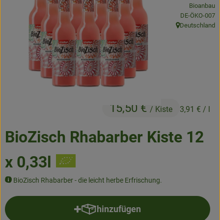
Bioanbau
Frisches
, Kontrollstelle
DE-ÖKO-007
Deutschland
Angebote & Neues
, Herkunft:
Naturwaren
Vorratskammer
Getränke
15,50 €
/ Kiste
3,91 €
/ l
Jobkiste
BioZisch Rhabarber Kiste 12
So geht’s
x 0,33l
Über Grünland
BioZisch Rhabarber - die leicht herbe Erfrischung.
Service
hinzufügen
Produkt zum Warenkorb hinzufü
Blog