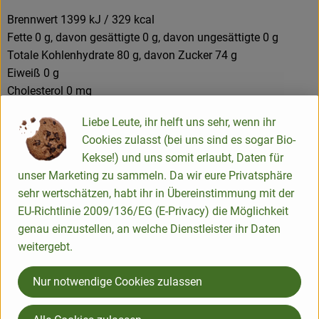
Brennwert 1399 kJ / 329 kcal
Fette 0 g, davon gesättigte 0 g, davon ungesättigte 0 g
Totale Kohlenhydrate 80 g, davon Zucker 74 g
Eiweiß 0 g
Cholesterol 0 mg
Salz 0 mg
Liebe Leute, ihr helft uns sehr, wenn ihr
Cookies zulasst (bei uns sind es sogar Bio-
Produktinformationen
Kekse!) und uns somit erlaubt, Daten für
unser Marketing zu sammeln. Da wir eure Privatsphäre
sehr wertschätzen, habt ihr in Übereinstimmung mit der
Zutaten
EU-Richtlinie 2009/136/EG (E-Privacy) die Möglichkeit
genau einzustellen, an welche Dienstleister ihr Daten
weitergebt.
Produktdatenblatt
Nur notwendige Cookies zulassen