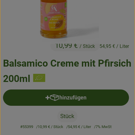
Frisches
Angebote & Neues
Naturwaren
10,99 €
Vorratskammer
/ Stück
54,95 €
/ Liter
Getränke
Balsamico Creme mit Pfirsich
200ml
Jobkiste
So geht’s
hinzufügen
Produkt zum Warenkorb hinzufü
Über Grünland
Stück
Service
#55399
10,99 €
/ Stück
54,95 €
/ Liter
7% MwSt
Blog