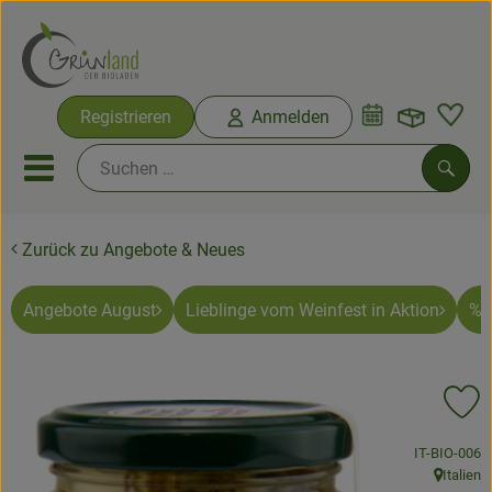
Warenko
Registrieren
Anmelden
Link
Mobiles Menu öffnen oder sc
Such
Zurück zu Angebote & Neues
Ökokisten
Bio-Kochkisten
Angebote August
Lieblinge vom Weinfest in Aktion
% 
Themenwelten
Pr
Ökokisten
, Kontrollstel
IT-BIO-006
Obst & Gemüse
Italien
, Herkunft