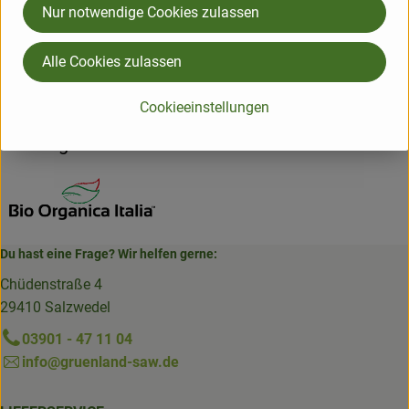
Nur notwendige Cookies zulassen
Herkunft
Alle Cookies zulassen
Hersteller: IÖK
Cookieeinstellungen
Italien
Bio Organica Italia
Du hast eine Frage? Wir helfen gerne:
Chüdenstraße 4
29410 Salzwedel
03901 - 47 11 04
info@gruenland-saw.de