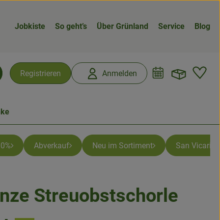
Jobkiste
So geht’s
Über Grünland
Service
Blog
Warenk
L
Registrieren
Anmelden
chen
nke
 10%
Abverkauf
Neu im Sortiment
San Vicario -
nze Streuobstschorle
n