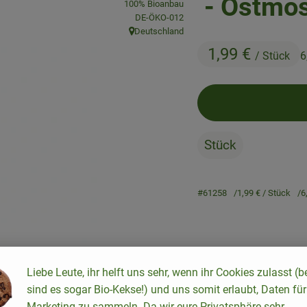
- Ostmo
100% Bioanbau
, Kontrollstelle:
DE-ÖKO-012
Deutschland
, Herkunft:
1,99 €
/ Stück
6
Stück
#61258
1,99 €
/ Stück
6
Rezepte
Liebe Leute, ihr helft uns sehr, wenn ihr Cookies zulasst (b
keine passenden Rezepte gefunden.
sind es sogar Bio-Kekse!) und uns somit erlaubt, Daten für
Marketing zu sammeln. Da wir eure Privatsphäre sehr