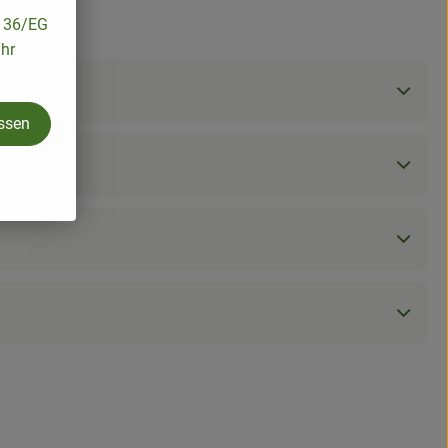
/136/EG
ihr
assen