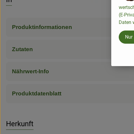
wertsc
(E-Priv
Daten w
Produktinformationen
Nur
Zutaten
Nährwert-Info
Produktdatenblatt
Herkunft