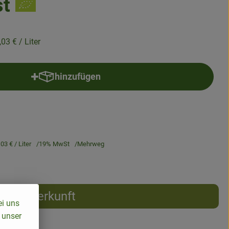
st
,03 €
/ Liter
hinzufügen
Produkt zum Warenkorb hinzufügen
,03 €
/ Liter
19% MwSt
Mehrweg
Herkunft
ei uns
 unser