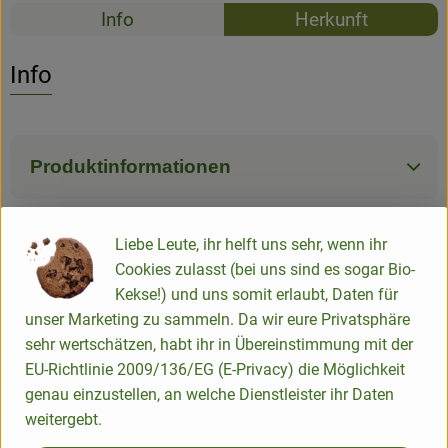
Rezepte
Info
Herkunft
Es wurden k
Entdecke passende Rezepte
Info
Produktinformationen
Zutaten
Liebe Leute, ihr helft uns sehr, wenn ihr
Cookies zulasst (bei uns sind es sogar Bio-
Kekse!) und uns somit erlaubt, Daten für
Nährwert-Info
unser Marketing zu sammeln. Da wir eure Privatsphäre
sehr wertschätzen, habt ihr in Übereinstimmung mit der
EU-Richtlinie 2009/136/EG (E-Privacy) die Möglichkeit
Produktdatenblatt
genau einzustellen, an welche Dienstleister ihr Daten
weitergebt.