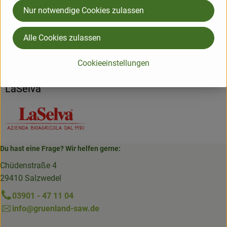
Nur notwendige Cookies zulassen
Herkunft
Alle Cookies zulassen
Hersteller: LaSelva
Cookieeinstellungen
Italien
LaSelva
Du hast eine Frage? Wir helfen gerne:
Chüdenstraße 4
29410 Salzwedel
03901 - 47 11 04
info@gruenland-saw.de