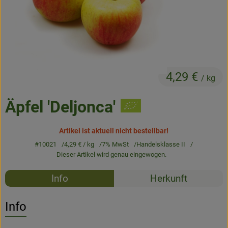
Frisches
Angebote & Neues
Naturwaren
4,29 €
Vorratskammer
/ kg
Getränke
Äpfel 'Deljonca'
Artikel ist aktuell nicht bestellbar!
Jobkiste
#10021
4,29 €
/ kg
7% MwSt
Handelsklasse II
Dieser Artikel wird genau eingewogen.
So geht’s
Rezepte
Info
Herkunft
Über Grünland
Es wurden k
Entdecke passende Rezepte
Service
Info
Blog