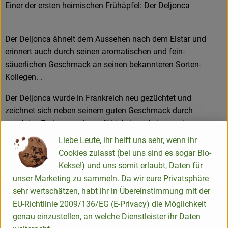
Einer der ersten heimischen Frühäpfel: Der Deljonca
Der Deljonca ähnelt dem Aussehen nach dem Elstar und
erinnert auch durch seinen aromatischen und fein-
säuerlichen Geschmack an seinen bekannteren Sorten-
Kollegen. .
Der Deljonca wurde in Frankreich neu gezüchtet und
zeichnet sich neben seinem guten Geschmack durch
attraktive Farbe, gute Lagerfähigkeit und einer geringen
Anfälligkeit für Mehltau und Schorf aus.
Liebe Leute, ihr helft uns sehr, wenn ihr
Cookies zulasst (bei uns sind es sogar Bio-
Kekse!) und uns somit erlaubt, Daten für
Produktinformationen
unser Marketing zu sammeln. Da wir eure Privatsphäre
sehr wertschätzen, habt ihr in Übereinstimmung mit der
EU-Richtlinie 2009/136/EG (E-Privacy) die Möglichkeit
genau einzustellen, an welche Dienstleister ihr Daten
Herkunft