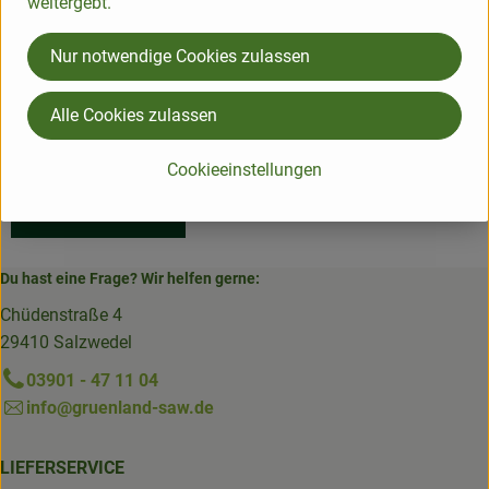
weitergebt.
Hersteller: BOA
Nur notwendige Cookies zulassen
Deutschland
Alle Cookies zulassen
Augustin
Cookieeinstellungen
Du hast eine Frage? Wir helfen gerne:
Chüdenstraße 4
29410 Salzwedel
03901 - 47 11 04
info@gruenland-saw.de
LIEFERSERVICE