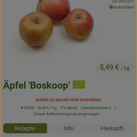
, Kontrollstelle
DE-ÖKO-021
Frisches
Deutschland
, Herkunft:
Angebote & Neues
Naturwaren
Vorratskammer
Getränke
5,49 €
/ kg
Jobkiste
Äpfel 'Boskoop'
So geht’s
Artikel ist aktuell nicht bestellbar!
#10030
5,49 €
/ kg
7% MwSt
Handelsklasse II
Über Grünland
Dieser Artikel wird genau eingewogen.
Service
Rezepte
Info
Herkunft
Blog