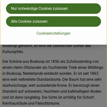
Er ist wegen seines hohen Zuckeranteils für Diabetiker nur
Nur notwendige Cookies zulassen
bedingt geeignet. Geschmacklich ist er säuerlich, doch dies
täuscht, denn sein sehr hoher Säureanteil überdeckt seinen
Alle Cookies zulassen
hohen Zuckeranteil.
Cookieeinstellungen
Der Schöne aus Boskoop (veraltete Bezeichnung: Schöner
von Boskoop, in Österreich oft: Lederapfel), auch einfach nur
Boskoop genannt, ist eine der zahlreichen Sorten des
Kulturapfels.
Der Schöne aus Boskoop ist 1856 als Zufallssämling von
einem Herrn Ottolander als fruchtender Trieb eines Wildlings
in Boskoop, Niederlande entdeckt worden. Er ist seit 1863
eine weit verbreitete Standardsorte. Der Baum hat eine sehr
starkwüchsige, weit ausladende Krone. Er bevorzugt einen
Standort auf schwerem, feuchtem und kalkhaltigem Boden
und ist dann langlebig. Die Sorte ist anfällig für Schorf,
Kernhausfäule und Fleischbräune.