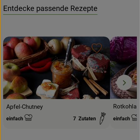
Entdecke passende Rezepte
Rezept zu Favour
Rotkohlau
Apfel-Chutney
einfach
7
Zutaten
einfach
Schwierigkeit:
Schwierigke