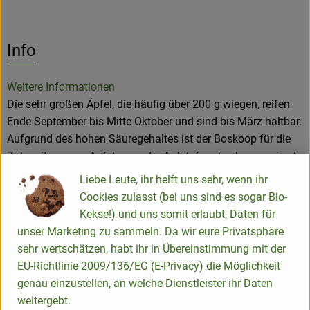
Info
Weitere Informationen
Die sehr großen Äpfel, die häufig über 200 g wiegen, reifen
Ende September bis Mitte Oktober und sind bis März haltbar.
Aufgrund des hohen Säuregehaltes ist der Boskoop für die
Zubereitung von Apfelmus oder Apfelpfannkuchen sowie als
Back- oder Bratapfel gut geeignet; für Liebhaber
Liebe Leute, ihr helft uns sehr, wenn ihr
säurebetonter Äpfel ist er ein ausgezeichnetes Tafelobst.
Cookies zulasst (bei uns sind es sogar Bio-
Kekse!) und uns somit erlaubt, Daten für
unser Marketing zu sammeln. Da wir eure Privatsphäre
Es gibt zwei Untersorten: Eine grüne Sorte wie auch eine
sehr wertschätzen, habt ihr in Übereinstimmung mit der
rotgefärbte (Roter Boskoop Schmitz-Hübsch).
EU-Richtlinie 2009/136/EG (E-Privacy) die Möglichkeit
Für einige Apfelallergiker ist diese alte Apfelsorte aufgrund
genau einzustellen, an welche Dienstleister ihr Daten
des niedrigen Allergengehalts genießbar.
weitergebt.